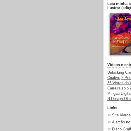
Leia minha c
Ilustrar (ediç
Videos e ent
Unlocking Cre
Criativo
8 Pe
36 Vistas do 
Carreira solo
Mingau Digita
N-Design Oli
Links
Site Alarca
Alarcão no
Diário Grá