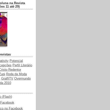
oluna na Revista
ões 11 até 29)
revistas
ativity
Potencial
rcepções
Perfil Literário
Cristo Redentor
Zupi
Roda da Moda
l
GraffiTV
Overmundo
nda 2010
o (Flash)
 Facebook
fico no Facebook