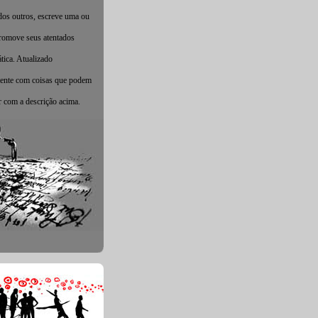
 dos outros, escreve uma ou
promove seus atentados
tica. Atualizado
nte com coisas que podem
r com a descrição acima.