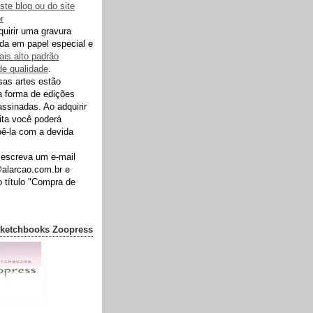
ste blog ou do site
r
uirir uma gravura
ida em papel especial e
is alto padrão
de qualidade
.
as artes estão
a forma de edições
assinadas. Ao adquirir
rita você poderá
ê-la com a devida
 escreva um e-mail
@alarcao.com.br e
o título "Compra de
ketchbooks Zoopress