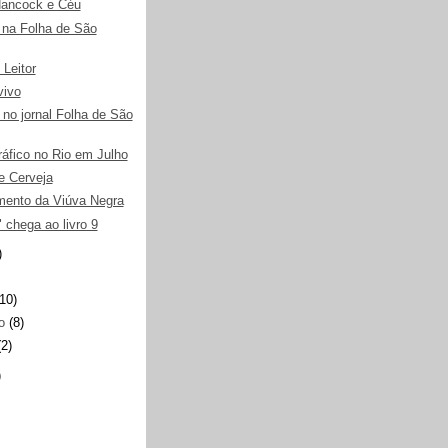
Hancock e Céu
 na Folha de São
 Leitor
vivo
 no jornal Folha de São
ráfico no Rio em Julho
e Cerveja
ento da Viúva Negra
 chega ao livro 9
)
(10)
ro
(8)
(2)
)