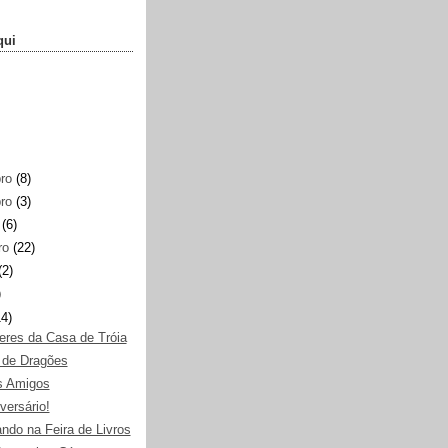
qui
bro
(8)
bro
(3)
o
(6)
ro
(22)
(2)
)
14)
eres da Casa de Tróia
 de Dragões
s Amigos
iversário!
ndo na Feira de Livros