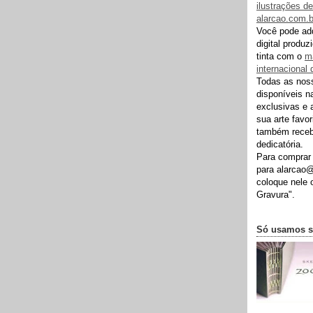
ilustrações de
alarcao.com.b
Você pode adq
digital produz
tinta com o
ma
internacional 
Todas as noss
disponíveis n
exclusivas e 
sua arte favo
também receb
dedicatória.
Para comprar
para alarcao
coloque nele 
Gravura".
Só usamos s