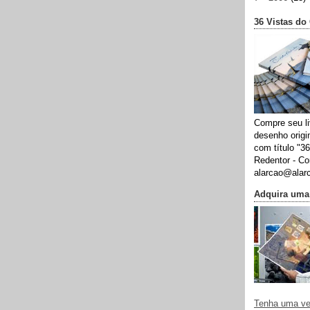
36 Vistas do
Compre seu li
desenho origi
com título "36
Redentor - Co
alarcao@alar
Adquira uma 
Tenha uma ve