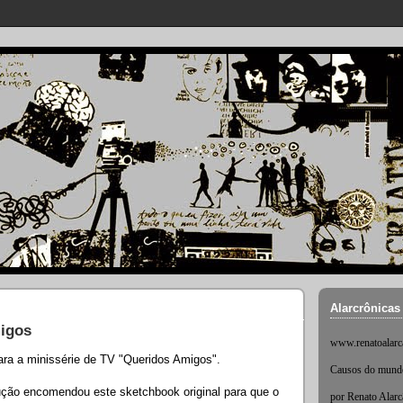
Alarcrônicas
igos
www.renatoalarc
para a minissérie de TV "Queridos Amigos".
Causos do mundo 
ução encomendou este sketchbook original para que o
por Renato Alar