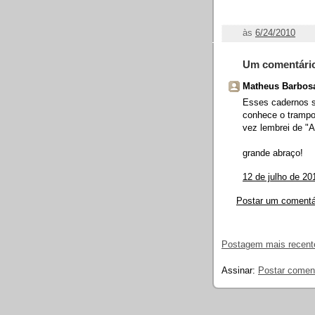
às
6/24/2010
Um comentári
Matheus Barbosa
Esses cadernos sã
conhece o trampo
vez lembrei de 
grande abraço!
12 de julho de 20
Postar um comentá
Postagem mais recent
Assinar:
Postar comen