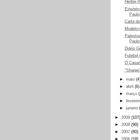
Herbie 
Einstein
Paulo
Carta do
Modelo-
Palestra
Paulo
Diário G
Futebol 
O Casam
"Sharpe"
►
maio
(4
►
abril
(6)
►
março
►
feverei
►
janeiro
►
2009
(107
►
2008
(90)
►
2007
(80)
►
2006
(18)