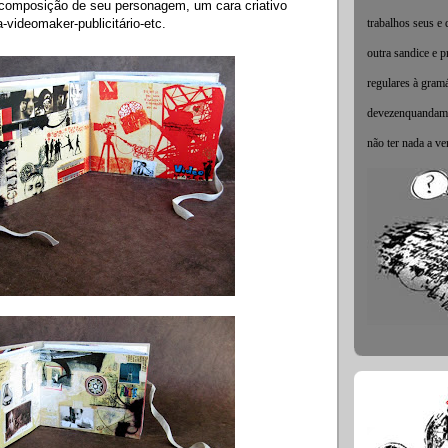
 composição de seu personagem, um cara criativo
trabalhos seus e
videomaker-publicitário-etc.
outra sandice e 
regulares à gramá
devezenquandame
não ter nada a ve