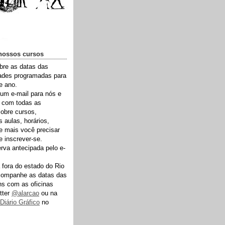
nossos cursos
bre as datas das
dades programadas para
e ano.
um e-mail para nós e
 com todas as
obre cursos,
 aulas, horários,
e mais você precisar
e inscrever-se.
rva antecipada pelo e-
fora do estado do Rio
acompanhe as datas das
ns com as oficinas
tter
@alarcao
ou na
Diário Gráfico
no