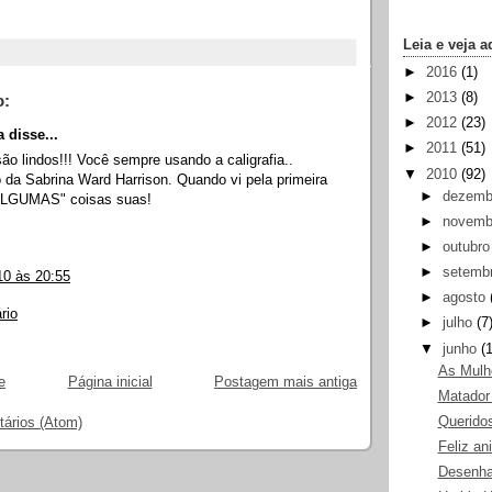
Leia e veja a
►
2016
(1)
►
2013
(8)
o:
►
2012
(23)
 disse...
►
2011
(51)
o lindos!!! Você sempre usando a caligrafia..
▼
2010
(92)
 da Sabrina Ward Harrison. Quando vi pela primeira
►
dezem
"ALGUMAS" coisas suas!
►
novem
►
outubr
►
setemb
10 às 20:55
►
agosto
rio
►
julho
(7
▼
junho
(
As Mulh
e
Página inicial
Postagem mais antiga
Matador
Querido
tários (Atom)
Feliz an
Desenha